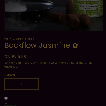
Media
1
WILD WICKED & FREE
openen
Backflow Jasmine ✿
in
modaal
Normale
€5,95 EUR
prijs
Belastingen inbegrepen.
Verzendkosten
worden berekend bij de
checkout.
Aantal
Aantal
Aantal
verlagen
verhogen
voor
voor
Backflow
Backflow
Jasmine
Jasmine