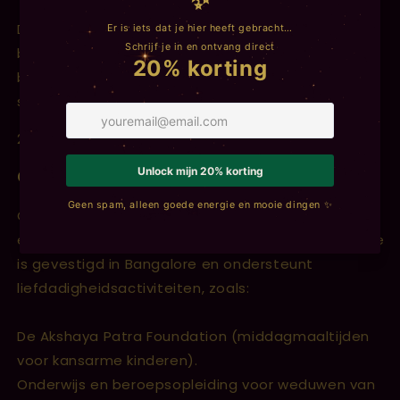
Deze Backflow Wierook van Goloka brand je in een
backflow wierookbrander Omdat de rook naar
beneden stroomt onstaat er een mooie mystieke
sfeer!
24 stuks en ongeveer 20 min brandduur per kegel.
Goloka
Goloka wierook en dhoop wordt vervaardigd door
een non-profitorganisatie, Goloka Seva Trust. Deze
is gevestigd in Bangalore en ondersteunt
liefdadigheidsactiviteiten, zoals:
De Akshaya Patra Foundation (middagmaaltijden
voor kansarme kinderen).
Onderwijs en beroepsopleiding voor weduwen van