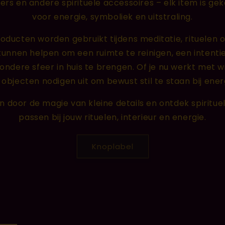
hers en andere spirituele accessoires – elk item is 
voor energie, symboliek en uitstraling.
oducten worden gebruikt tijdens meditatie, rituele
kunnen helpen om een ruimte te reinigen, een intentie
ndere sfeer in huis te brengen. Of je nu werkt met wi
 objecten nodigen uit om bewust stil te staan bij energ
en door de magie van kleine details en ontdek spiritu
passen bij jouw rituelen, interieur en energie.
Knoplabel