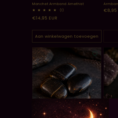
Manchet Armband Amethist
Armban
Norma
€8,95
1
(1)
totaal
prijs
Normale
€14,95 EUR
aantal
recensies
prijs
Aan winkelwagen toevoegen
Uitverkocht