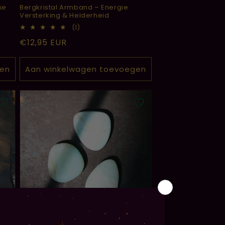
xe
Bergkristal Armband – Energie
Versterking & Helderheid
1
(1)
totaal
Normale
€12,95 EUR
aantal
recensies
prijs
gen
Aan winkelwagen toevoegen