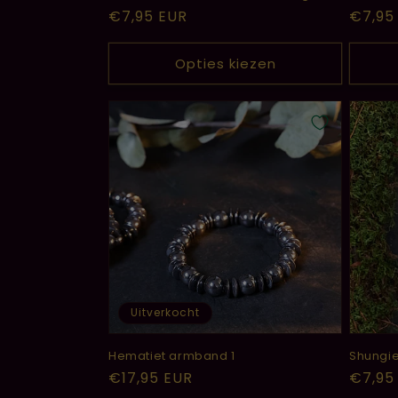
Normale
€7,95 EUR
Norma
€7,95
prijs
prijs
Opties kiezen
Uitverkocht
Hematiet armband 1
Shungie
Normale
€17,95 EUR
Norma
€7,95