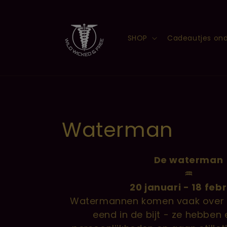
Meteen
naar de
content
SHOP
Cadeautjes ond
C
Waterman
o
De waterman
♒︎
l
20 januari - 18
febr
l
Watermannen komen vaak over 
eend in de bijt - ze hebben 