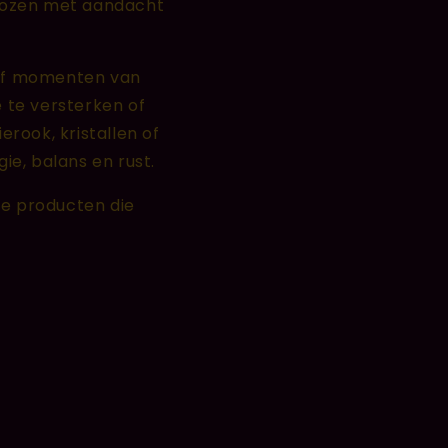
gekozen met aandacht
n of momenten van
 te versterken of
erook, kristallen of
ie, balans en rust.
ele producten die