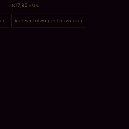
Normale
€17,95 EUR
prijs
gen
Aan winkelwagen toevoegen