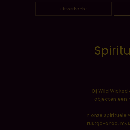
prijs
prijs
Uitverkocht
Spirit
Bij Wild Wicked 
objecten een 
In onze spirituel
rustgevende, myst