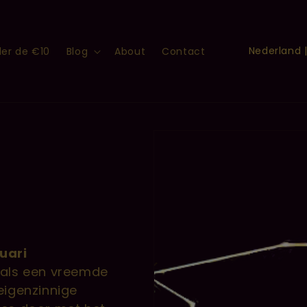
L
er de €10
Blog
About
Contact
a
n
d
/
r
e
g
i
o
uari
als een vreemde
eigenzinnige