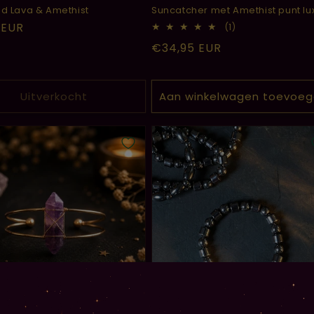
d Lava & Amethist
Suncatcher met Amethist punt lu
le
 EUR
1
(1)
totaal
Normale
€34,95 EUR
aantal
recensies
prijs
Uitverkocht
Aan winkelwagen toevoe