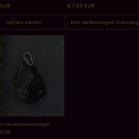
le
 EUR
Normale
€7,95 EUR
prijs
Opties kiezen
Aan winkelwagen toevoe
t ruw edelsteenhanger
le
 EUR