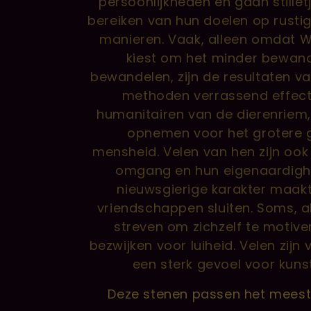
e
persoonlijkheden en gaan stille
bereiken van hun doelen op rusti
c
manieren. Vaak, alleen omdat 
kiest om het minder bewan
t
bewandelen, zijn de resultaten v
methoden verrassend effectief
i
humanitairen van de dierenriem
opnemen voor het grotere 
e
mensheid. Velen van hen zijn ook
omgang en hun eigenaardigh
:
nieuwsgierige karakter maakt
vriendschappen sluiten. Soms, al
streven om zichzelf te motive
bezwijken voor luiheid. Velen zij
een sterk gevoel voor kuns
Deze stenen passen het meest