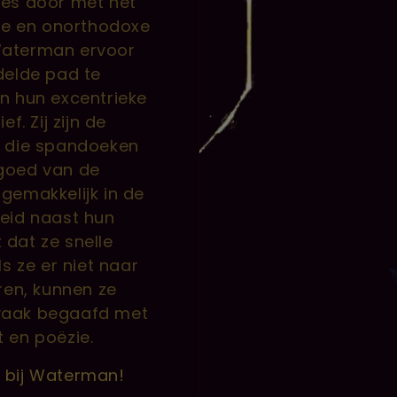
tjes door met het
ge en onorthodoxe
Waterman ervoor
delde pad te
an hun excentrieke
. Zij zijn de
, die spandoeken
goed van de
 gemakkelijk in de
eid naast hun
 dat ze snelle
s ze er niet naar
ren, kunnen ze
n vaak begaafd met
t en poëzie.
 bij Waterman!